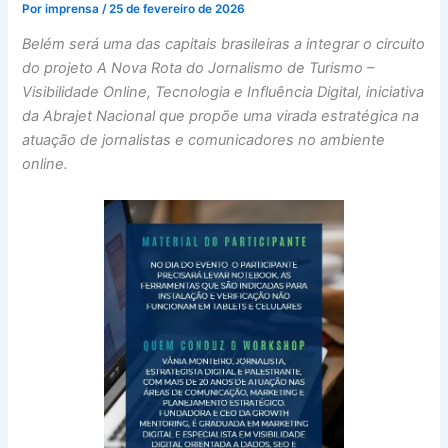
Por
imprensa
/
25 de fevereiro de 2026
Belém será uma das capitais brasileiras a integrar o circuito
do projeto A Nova Rota do Jornalismo de Turismo –
Visibilidade Online, Tecnologia e Influência Digital, iniciativa
da Abrajet Nacional que propõe uma virada estratégica na
atuação de jornalistas e comunicadores no ambiente
online.