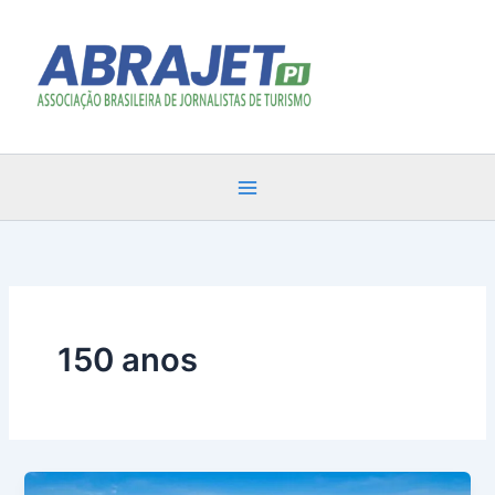
Ir
para
o
conteúdo
150 anos