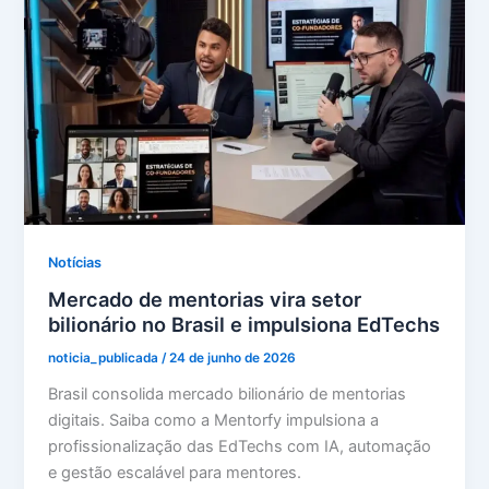
Notícias
Mercado de mentorias vira setor
bilionário no Brasil e impulsiona EdTechs
noticia_publicada
/
24 de junho de 2026
Brasil consolida mercado bilionário de mentorias
digitais. Saiba como a Mentorfy impulsiona a
profissionalização das EdTechs com IA, automação
e gestão escalável para mentores.