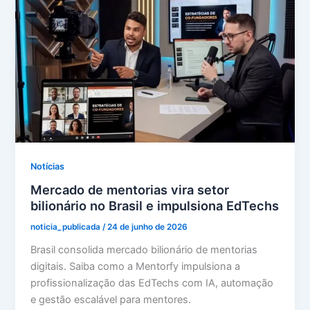
Notícias
Mercado de mentorias vira setor
bilionário no Brasil e impulsiona EdTechs
noticia_publicada
/
24 de junho de 2026
Brasil consolida mercado bilionário de mentorias
digitais. Saiba como a Mentorfy impulsiona a
profissionalização das EdTechs com IA, automação
e gestão escalável para mentores.