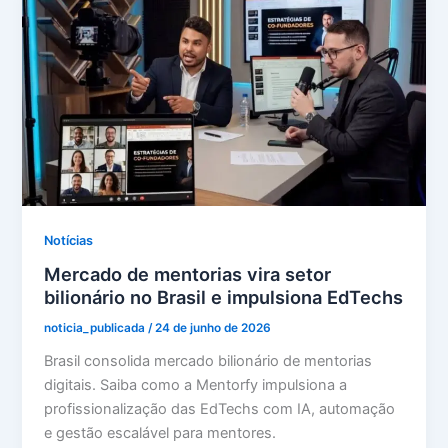
Notícias
Mercado de mentorias vira setor
bilionário no Brasil e impulsiona EdTechs
noticia_publicada
/
24 de junho de 2026
Brasil consolida mercado bilionário de mentorias
digitais. Saiba como a Mentorfy impulsiona a
profissionalização das EdTechs com IA, automação
e gestão escalável para mentores.