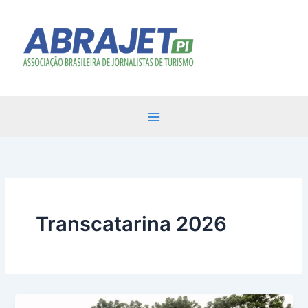
Ir
para
o
conteúdo
Transcatarina 2026