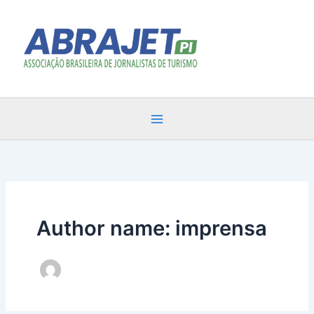
Ir
para
o
conteúdo
Author name: imprensa