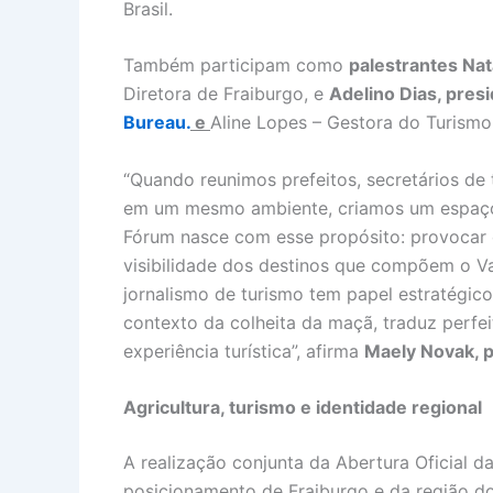
Brasil.
Também participam como
palestrantes Nat
Diretora de Fraiburgo, e
Adelino Dias, pres
Bureau.
e
Aline Lopes – Gestora do Turism
“Quando reunimos prefeitos, secretários de t
em um mesmo ambiente, criamos um espaço r
Fórum nasce com esse propósito: provocar d
visibilidade dos destinos que compõem o Va
jornalismo de turismo tem papel estratégico 
contexto da colheita da maçã, traduz perfe
experiência turística”, afirma
Maely Novak, 
Agricultura, turismo e identidade regional
A realização conjunta da Abertura Oficial d
posicionamento de Fraiburgo e da região do