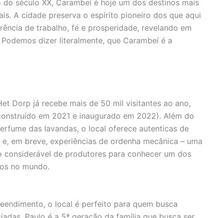
o do século XX, Carambeí é hoje um dos destinos mais
s. A cidade preserva o espírito pioneiro dos que aqui
ência de trabalho, fé e prosperidade, revelando em
. Podemos dizer literalmente, que Carambeí é a
et Dorp já recebe mais de 50 mil visitantes ao ano,
nstruído em 2021 e inaugurado em 2022). Além do
erfume das lavandas, o local oferece autenticas de
 e, em breve, experiências de ordenha mecânica – uma
ro considerável de produtores para conhecer um dos
dos no mundo.
eendimento, o local é perfeito para quem busca
iadas. Paulo é a 5ª geração da família que busca ser