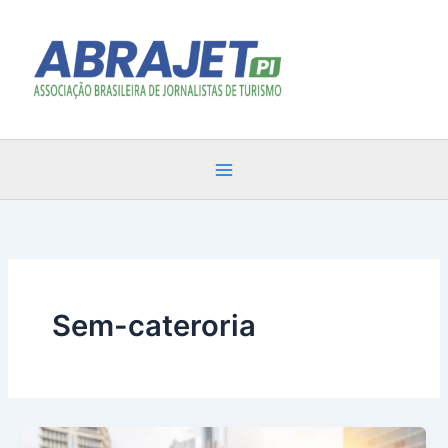
Ir
para
o
conteúdo
Sem-cateroria