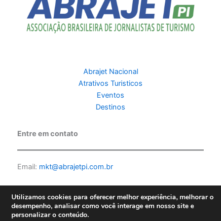
Abrajet Nacional
Atrativos Turisticos
Eventos
Destinos
Entre em contato
Email:
mkt@abrajetpi.com.br
Utilizamos cookies para oferecer melhor experiência, melhorar o
desempenho, analisar como você interage em nosso site e
personalizar o conteúdo.
Copyright © 2026 Abrajet PI | Feito por PKScode |
Política de