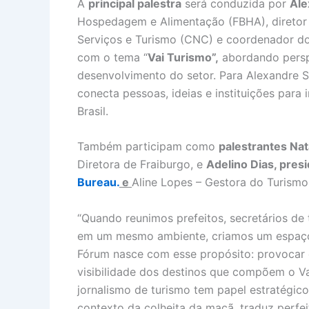
A
principal palestra
será conduzida por
Ale
Hospedagem e Alimentação (FBHA), diretor
Serviços e Turismo (CNC) e coordenador d
com o tema “
Vai Turismo”,
abordando perspe
desenvolvimento do setor. Para Alexandre 
conecta pessoas, ideias e instituições para
Brasil.
Também participam como
palestrantes Nat
Diretora de Fraiburgo, e
Adelino Dias, pres
Bureau.
e
Aline Lopes – Gestora do Turism
“Quando reunimos prefeitos, secretários de t
em um mesmo ambiente, criamos um espaço r
Fórum nasce com esse propósito: provocar d
visibilidade dos destinos que compõem o Va
jornalismo de turismo tem papel estratégico 
contexto da colheita da maçã, traduz perfe