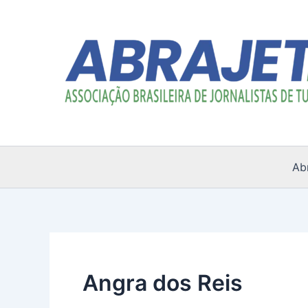
Ir
para
o
conteúdo
Ab
Angra dos Reis