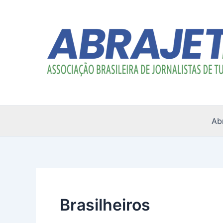
Ir
para
o
conteúdo
Ab
Brasilheiros