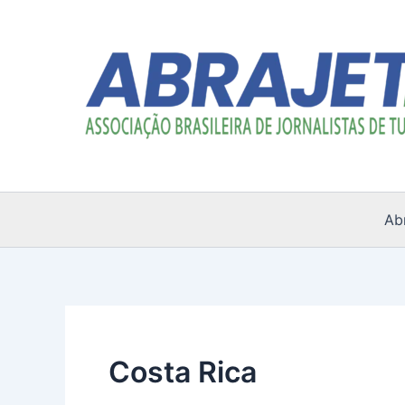
Ir
para
o
conteúdo
Ab
Costa Rica