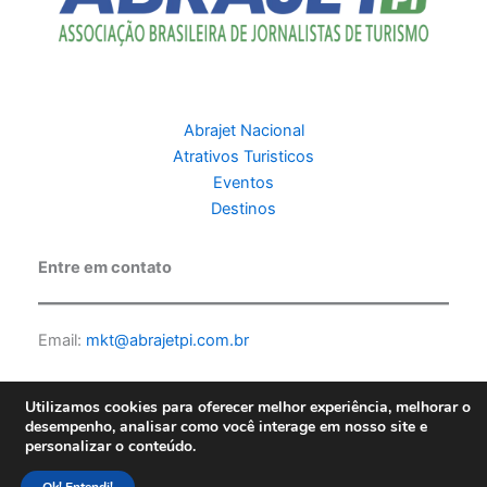
Abrajet Nacional
Atrativos Turisticos
Eventos
Destinos
Entre em contato
Email:
mkt@abrajetpi.com.br
Utilizamos cookies para oferecer melhor experiência, melhorar o
desempenho, analisar como você interage em nosso site e
personalizar o conteúdo.
Copyright © 2026 Abrajet PI | Feito por PKScode |
Política de
privacidade