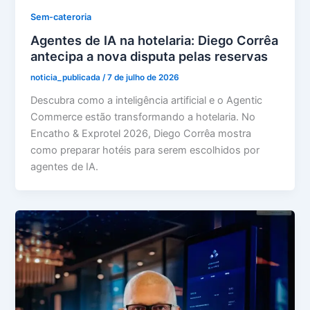
Sem-cateroria
Agentes de IA na hotelaria: Diego Corrêa
antecipa a nova disputa pelas reservas
noticia_publicada
/
7 de julho de 2026
Descubra como a inteligência artificial e o Agentic
Commerce estão transformando a hotelaria. No
Encatho & Exprotel 2026, Diego Corrêa mostra
como preparar hotéis para serem escolhidos por
agentes de IA.