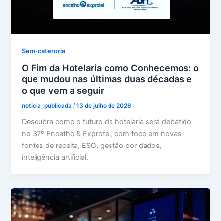
Sem-cateroria
O Fim da Hotelaria como Conhecemos: o
que mudou nas últimas duas décadas e
o que vem a seguir
noticia_publicada
/
13 de julho de 2026
Descubra como o futuro da hotelaria será debatido
no 37º Encatho & Exprotel, com foco em novas
fontes de receita, ESG, gestão por dados,
inteligência artificial.