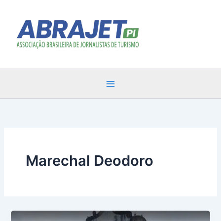
Ir
para
o
conteúdo
Marechal Deodoro