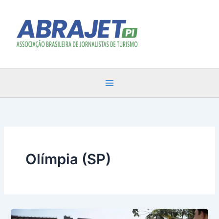
Ir
para
o
conteúdo
Olímpia (SP)