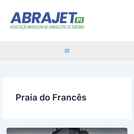
Ir
para
o
conteúdo
Praia do Francês