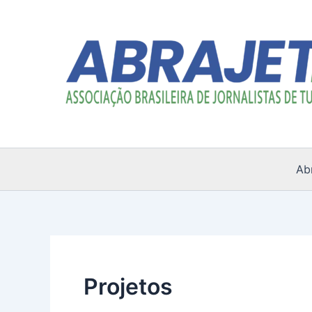
Ir
para
o
conteúdo
Ab
Projetos