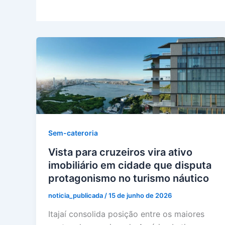
Sem-cateroria
Vista para cruzeiros vira ativo
imobiliário em cidade que disputa
protagonismo no turismo náutico
noticia_publicada
/
15 de junho de 2026
Itajaí consolida posição entre os maiores