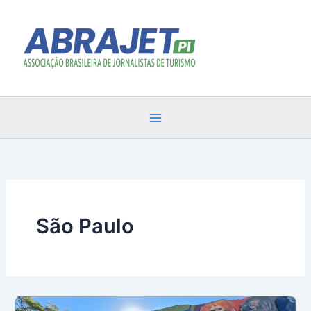
Ir
para
o
conteúdo
São Paulo