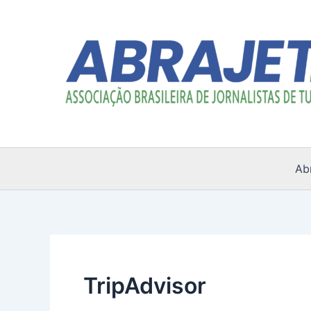
Ir
para
o
conteúdo
Ab
TripAdvisor