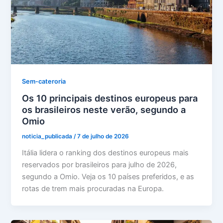
Sem-cateroria
Os 10 principais destinos europeus para
os brasileiros neste verão, segundo a
Omio
noticia_publicada
/
7 de julho de 2026
Itália lidera o ranking dos destinos europeus mais
reservados por brasileiros para julho de 2026,
segundo a Omio. Veja os 10 países preferidos, e as
rotas de trem mais procuradas na Europa.