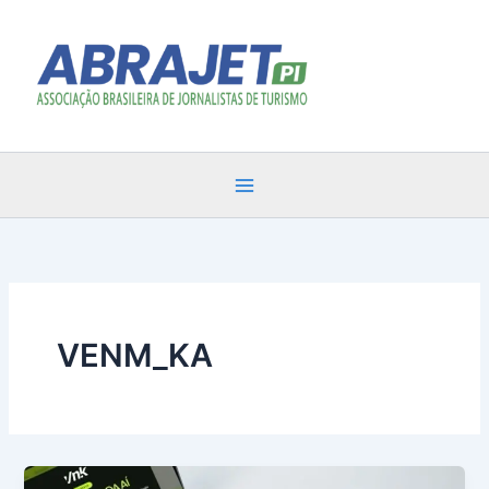
Ir
para
o
conteúdo
VENM_KA