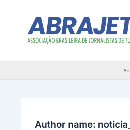
Ir
para
o
conteúdo
Ab
Author name: noticia