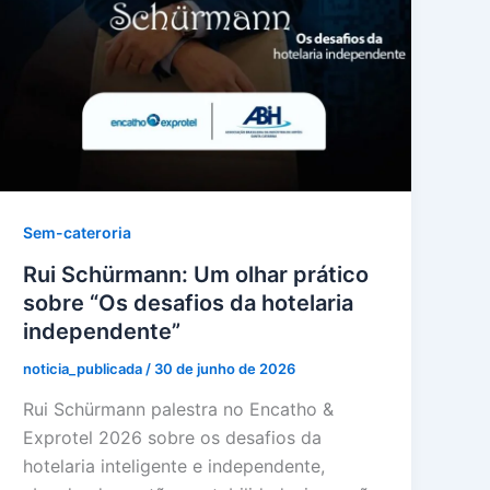
Sem-cateroria
Rui Schürmann: Um olhar prático
sobre “Os desafios da hotelaria
independente”
noticia_publicada
/
30 de junho de 2026
Rui Schürmann palestra no Encatho &
Exprotel 2026 sobre os desafios da
hotelaria inteligente e independente,