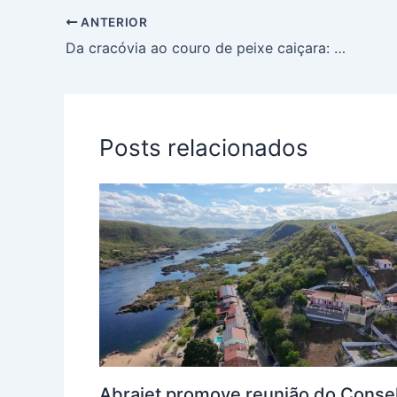
ANTERIOR
Da cracóvia ao couro de peixe caiçara: Indicações Geográficas são vitrine do Paraná no FITCataratas
Posts relacionados
Abrajet promove reunião do Conse