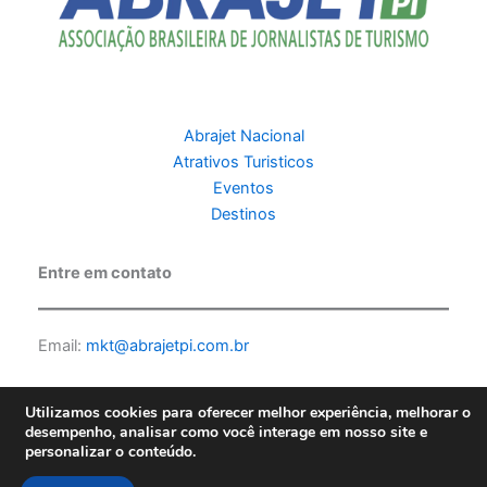
Abrajet Nacional
Atrativos Turisticos
Eventos
Destinos
Entre em contato
Email:
mkt@abrajetpi.com.br
Utilizamos cookies para oferecer melhor experiência, melhorar o
desempenho, analisar como você interage em nosso site e
personalizar o conteúdo.
Copyright © 2026 Abrajet PI | Feito por PKScode |
Política de
privacidade