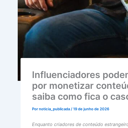
Influenciadores pode
por monetizar conteú
saiba como fica o cas
Por
noticia_publicada
/
19 de junho de 2026
Enquanto criadores de conteúdo estrangeir