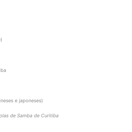
ê)
iba
ineses e japoneses)
colas de Samba de Curitiba