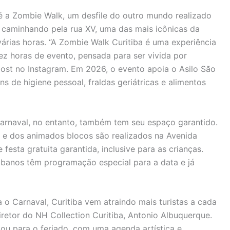
é a Zombie Walk, um desfile do outro mundo realizado
 caminhando pela rua XV, uma das mais icônicas da
várias horas. “A Zombie Walk Curitiba é uma experiência
z horas de evento, pensada para ser vivida por
post no Instagram. Em 2026, o evento apoia o Asilo São
s de higiene pessoal, fraldas geriátricas e alimentos
Carnaval, no entanto, também tem seu espaço garantido.
 e dos animados blocos são realizados na Avenida
festa gratuita garantida, inclusive para as crianças.
tibanos têm programação especial para a data e já
 o Carnaval, Curitiba vem atraindo mais turistas a cada
etor do NH Collection Curitiba, Antonio Albuquerque.
ou para o feriado, com uma agenda artística e