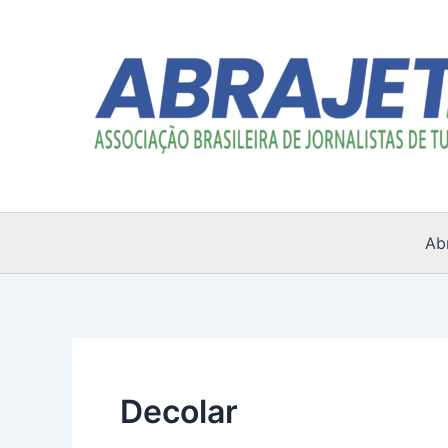
Ir
para
o
conteúdo
Ab
Decolar