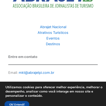
Abrajet Nacional
Atrativos Turisticos
Eventos
Destinos
Entre em contato
Email:
mkt@abrajetpi.com.br
Utilizamos cookies para oferecer melhor experiência, melhorar o
desempenho, analisar como você interage em nosso site e
personalizar o conteúdo.
Copyright © 2026 Abrajet PI | Feito por PKScode |
Política de
privacidade
Ok! Entendi!