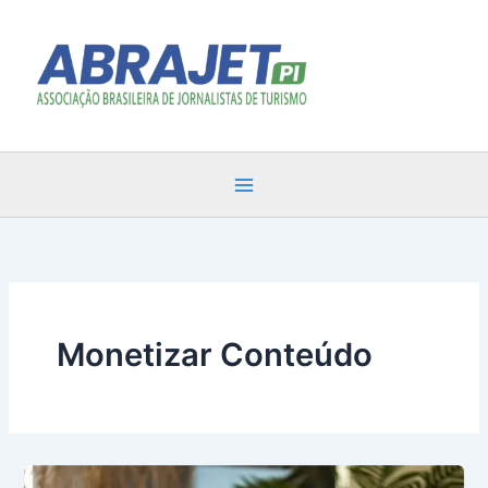
Ir
para
o
conteúdo
Monetizar Conteúdo