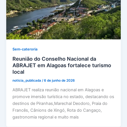
Sem-cateroria
Reunião do Conselho Nacional da
ABRAJET em Alagoas fortalece turismo
local
noticia_publicada
/
6 de junho de 2026
ABRAJET realiza reunião nacional em Alagoas e
promove imersão turística no estado, destacando os
destinos de Piranhas,Marechal Deodoro, Praia do
Francês, Cânions de Xingó, Rota do Cangaço,
gastronomia regional e muito mais