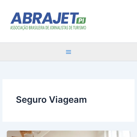
Ir
para
o
conteúdo
Seguro Viageam