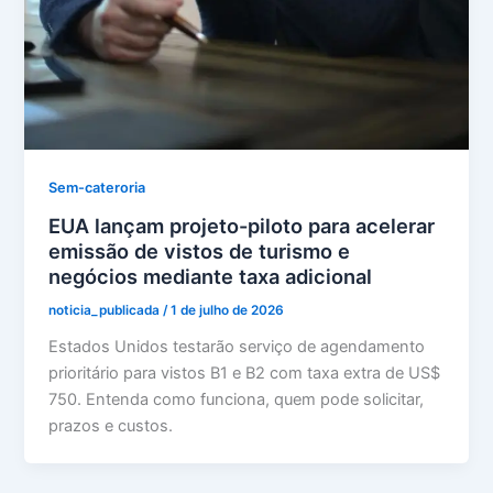
Sem-cateroria
EUA lançam projeto-piloto para acelerar
emissão de vistos de turismo e
negócios mediante taxa adicional
noticia_publicada
/
1 de julho de 2026
Estados Unidos testarão serviço de agendamento
prioritário para vistos B1 e B2 com taxa extra de US$
750. Entenda como funciona, quem pode solicitar,
prazos e custos.